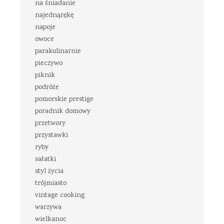
na śniadanie
najednąrękę
napoje
owoce
parakulinarnie
pieczywo
piknik
podróże
pomorskie prestige
poradnik domowy
przetwory
przystawki
ryby
sałatki
styl życia
trójmiasto
vintage cooking
warzywa
wielkanoc