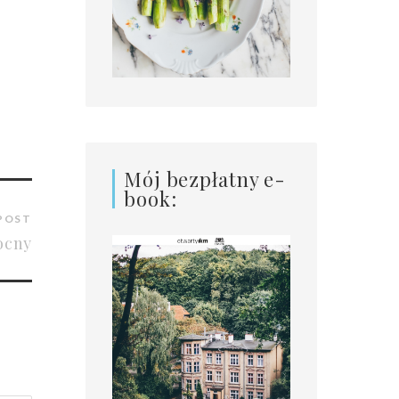
Mój bezpłatny e-
book:
POST
ocny