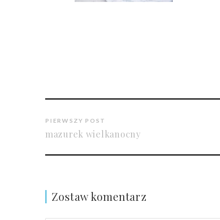
PIERWSZY POST
mazurek wielkanocny
Zostaw komentarz