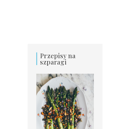
Przepisy na
szparagi