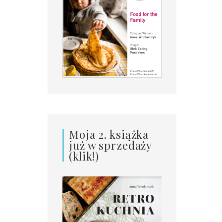
Moja 2. książka
już w sprzedaży
(klik!)