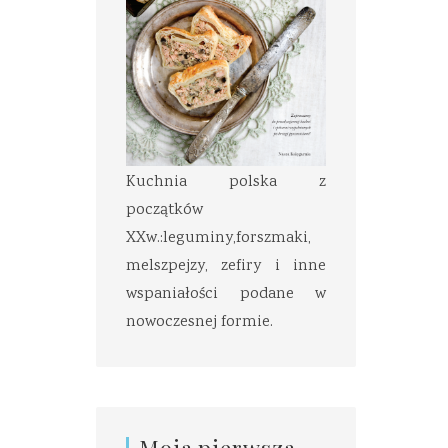
Kuchnia polska z
początków
XXw.:leguminy,forszmaki,
melszpejzy, zefiry i inne
wspaniałości podane w
nowoczesnej formie.
Moja pierwsza