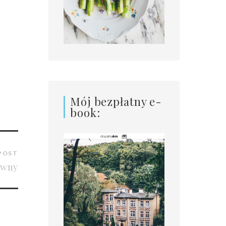
Mój bezpłatny e-
book:
POST
awny