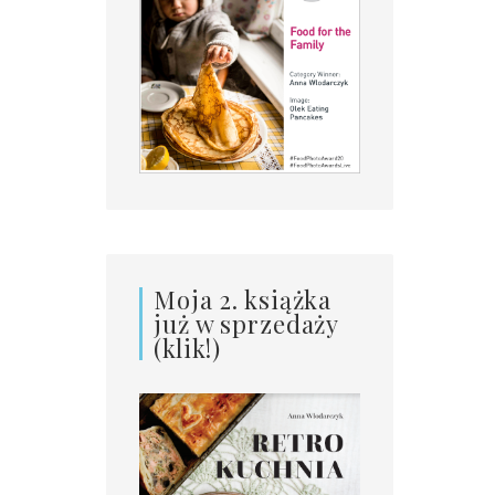
Moja 2. książka
już w sprzedaży
(klik!)