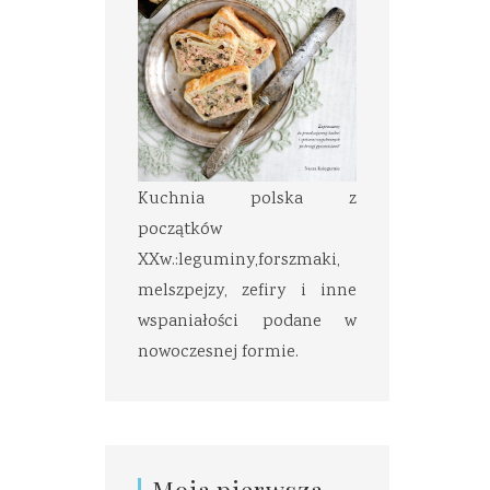
Kuchnia polska z
początków
XXw.:leguminy,forszmaki,
melszpejzy, zefiry i inne
wspaniałości podane w
nowoczesnej formie.
Moja pierwsza