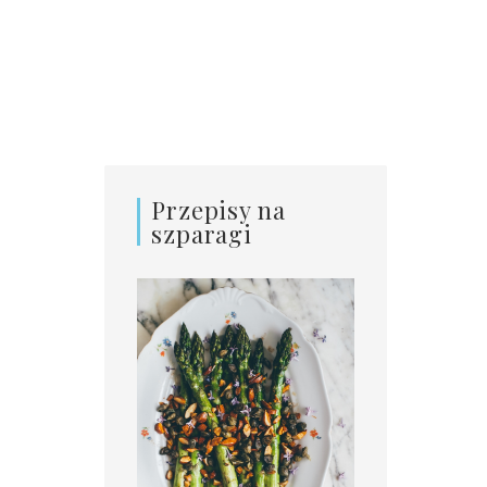
Przepisy na
szparagi