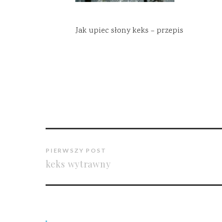
Jak upiec słony keks – przepis
PIERWSZY POST
keks wytrawny