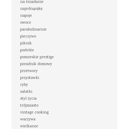
na śniadanie
najednąrękę
napoje
owoce
parakulinarnie
pieczywo
piknik
podróże
pomorskie prestige
poradnik domowy
przetwory
przystawki
ryby
sałatki
styl życia
trójmiasto
vintage cooking
warzywa
wielkanoc