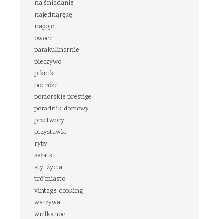
na śniadanie
najednąrękę
napoje
owoce
parakulinarnie
pieczywo
piknik
podróże
pomorskie prestige
poradnik domowy
przetwory
przystawki
ryby
sałatki
styl życia
trójmiasto
vintage cooking
warzywa
wielkanoc