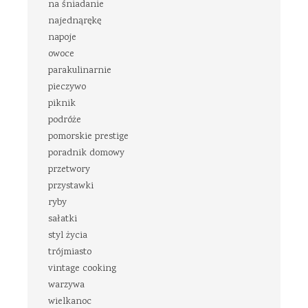
na śniadanie
najednąrękę
napoje
owoce
parakulinarnie
pieczywo
piknik
podróże
pomorskie prestige
poradnik domowy
przetwory
przystawki
ryby
sałatki
styl życia
trójmiasto
vintage cooking
warzywa
wielkanoc