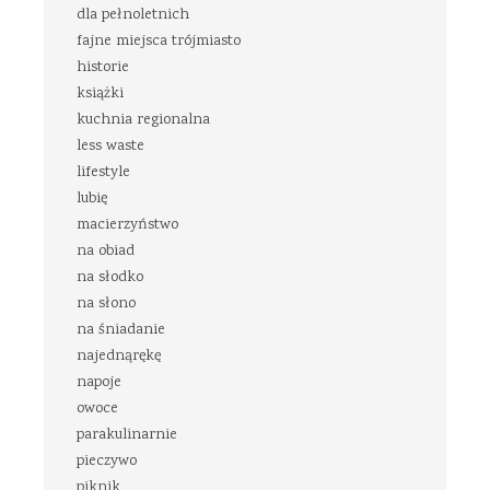
dla pełnoletnich
fajne miejsca trójmiasto
historie
książki
kuchnia regionalna
less waste
lifestyle
lubię
macierzyństwo
na obiad
na słodko
na słono
na śniadanie
najednąrękę
napoje
owoce
parakulinarnie
pieczywo
piknik