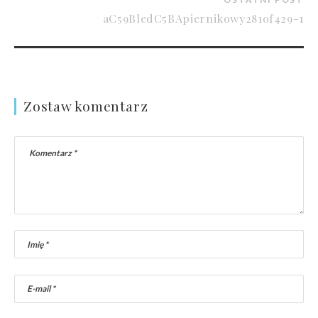
aC59BledC5BApiernikowy281of429-1
Zostaw komentarz