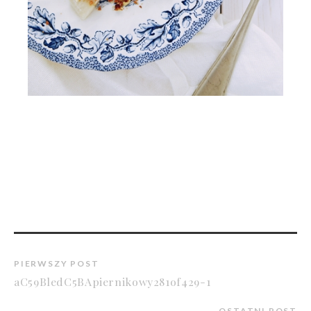
PIERWSZY POST
aC59BledC5BApiernikowy281of429-1
OSTATNI POST