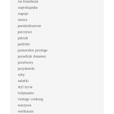
na śniadanie
najednąrękę
napoje
owoce
parakulinarnie
pieczywo
piknik
podróże
pomorskie prestige
poradnik domowy
przetwory
przystawki
ryby
sałatki
styl życia
trójmiasto
vintage cooking
warzywa
wielkanoc