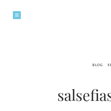
BLOG
S
salsefi