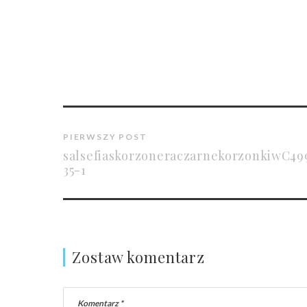
PIERWSZY POST
salsefiaskorzoneraczarnekorzonkiwC4
35-1
Zostaw komentarz