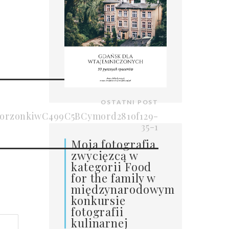
OSTATNI POST
ekorzonkiwC499C5BCymord281of129-
35-1
Moja fotografia
zwycięzcą w
kategorii Food
for the family w
międzynarodowym
konkursie
fotografii
kulinarnej