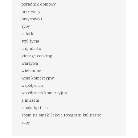
poradnik domowy
przetwory
przystawki
ryby
sałatki
styl życia
trójmiasto
vintage cooking
warzywa
wielkanoc
wpis komercyjny
współpraca
współpraca komercyjna
z mięsem
z pola łąki lasu
zoom na smak: lekcje fotografii kulinarnej
zupy