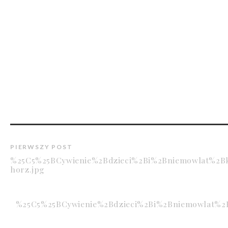
PIERWSZY POST
%25C5%25BCywienie%2Bdzieci%2Bi%2Bniemowlat%2B
horz.jpg
%25C5%25BCywienie%2Bdzieci%2Bi%2Bniemowlat%2