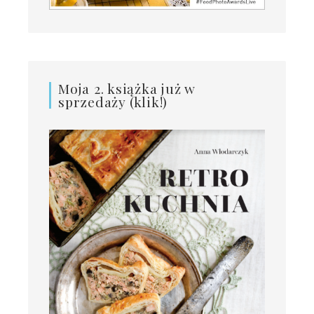
Moja 2. książka już w
sprzedaży (klik!)