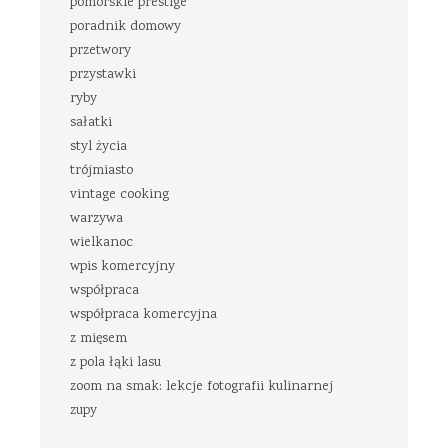
pomorskie prestige
poradnik domowy
przetwory
przystawki
ryby
sałatki
styl życia
trójmiasto
vintage cooking
warzywa
wielkanoc
wpis komercyjny
współpraca
współpraca komercyjna
z mięsem
z pola łąki lasu
zoom na smak: lekcje fotografii kulinarnej
zupy