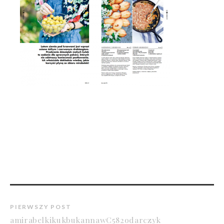
PIERWSZY POST
amirabelkikukbukannawC582odarczyk