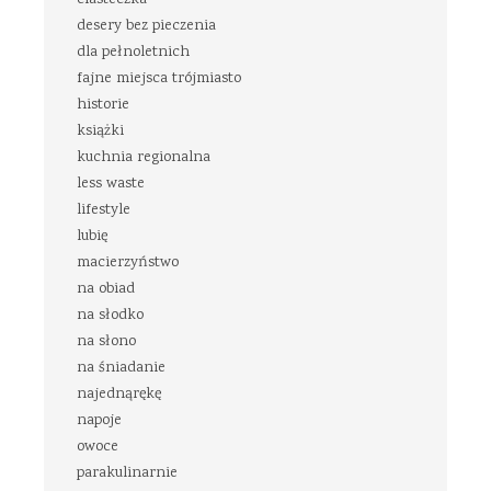
ciasteczka
desery bez pieczenia
dla pełnoletnich
fajne miejsca trójmiasto
historie
książki
kuchnia regionalna
less waste
lifestyle
lubię
macierzyństwo
na obiad
na słodko
na słono
na śniadanie
najednąrękę
napoje
owoce
parakulinarnie