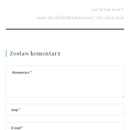
OSTATNI POST
amirabelkikukbukannawC582odarczyk
Zostaw komentarz