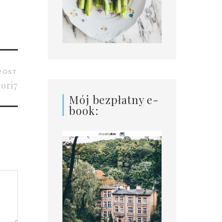
POST
ori7
Mój bezpłatny e-
book: