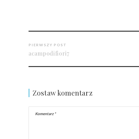
PIERWSZY POST
acampodifiori7
Zostaw komentarz