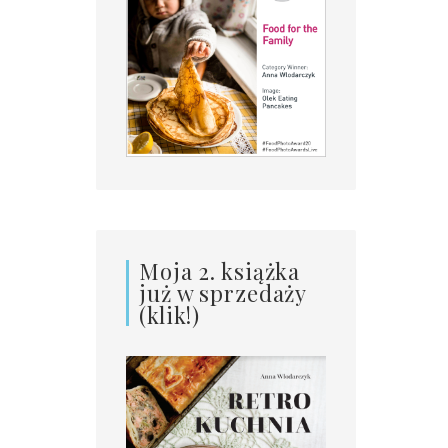
Moja 2. książka
już w sprzedaży
(klik!)