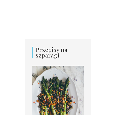
Przepisy na
szparagi