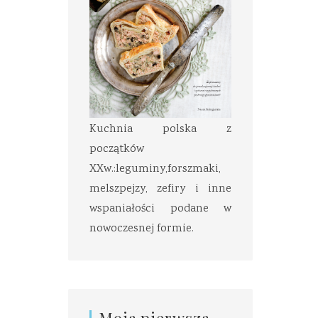
Kuchnia polska z
początków
XXw.:leguminy,forszmaki,
melszpejzy, zefiry i inne
wspaniałości podane w
nowoczesnej formie.
Moja pierwsza