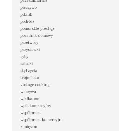
parakulinarnie
pieczywo
piknik
podróże
pomorskie prestige
poradnik domowy
przetwory
przystawki
ryby
sałatki
styl życia
trójmiasto
vintage cooking
warzywa
wielkanoc
wpis komercyjny
współpraca
współpraca komercyjna
z mięsem