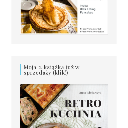
Moja 2. książka już w
sprzedaży (klik!)