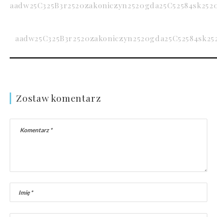
aadw25C325B3r2520zakoniczyn2520gda25C52584sk2520
aadw25C325B3r2520zakoniczyn2520gda25C52584sk252
Zostaw komentarz