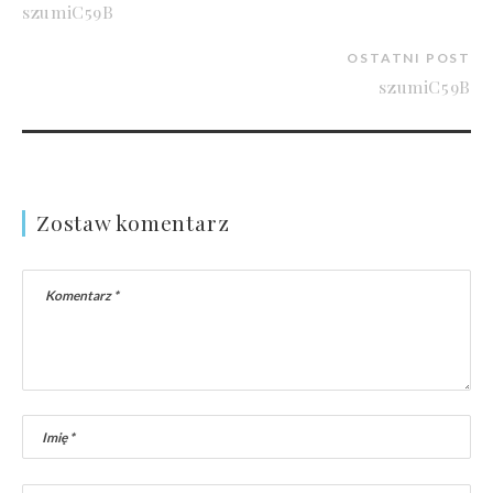
szumiC59B
OSTATNI POST
szumiC59B
Zostaw komentarz