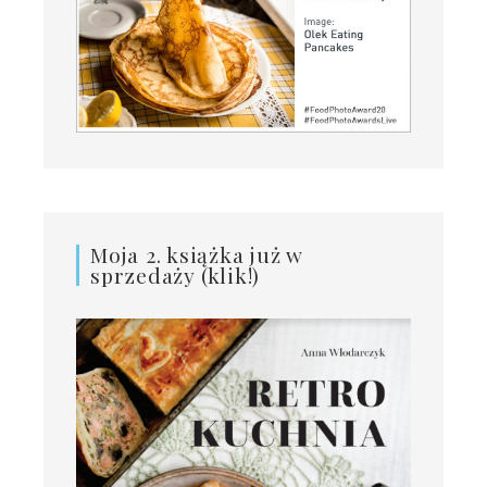
Moja 2. książka już w
sprzedaży (klik!)