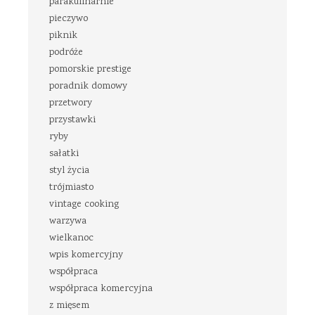
parakulinarnie
pieczywo
piknik
podróże
pomorskie prestige
poradnik domowy
przetwory
przystawki
ryby
sałatki
styl życia
trójmiasto
vintage cooking
warzywa
wielkanoc
wpis komercyjny
współpraca
współpraca komercyjna
z mięsem