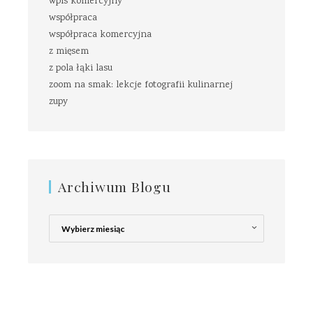
wpis komercyjny
współpraca
współpraca komercyjna
z mięsem
z pola łąki lasu
zoom na smak: lekcje fotografii kulinarnej
zupy
Archiwum Blogu
Archiwum
Blogu