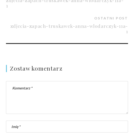
zdjecia-zapach-truskawek-anna-wlodarczyk-11a-
1
OSTATNI POST
zdjecia-zapach-truskawek-anna-wlodarczyk-11a-
1
Zostaw komentarz