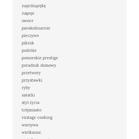
najednąrękę
napoje
owoce
parakulinarnie
pieczywo
piknik
podróże
pomorskie prestige
poradnik domowy
przetwory
przystawki
ryby
sałatki
styl życia
trójmiasto
vintage cooking
warzywa
wielkanoc