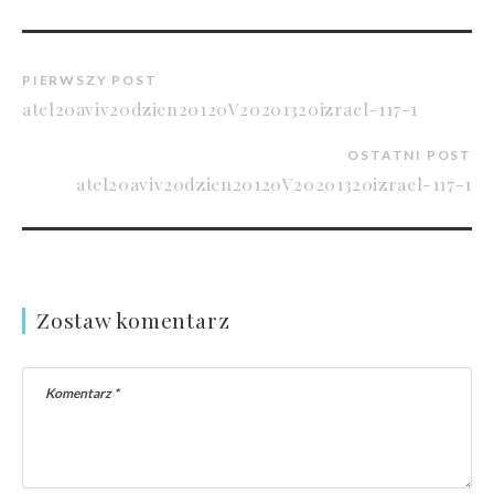
PIERWSZY POST
atel20aviv20dzien20120V20201320izrael-117-1
OSTATNI POST
atel20aviv20dzien20120V20201320izrael-117-1
Zostaw komentarz