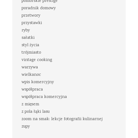
pomorskie prestige
poradnik domowy
przetwory
przystawki
ryby
sałatki
styl życia
trójmiasto
vintage cooking
warzywa
wielkanoc
wpis komercyjny
współpraca
współpraca komercyjna
z mięsem
z pola łąki lasu
zoom na smak: lekcje fotografii kulinarnej
zupy