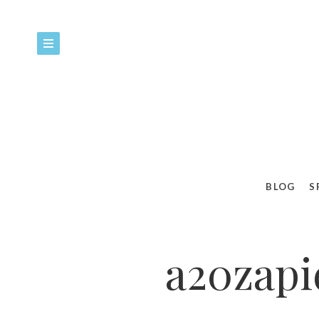
BLOG
S
a20zapi