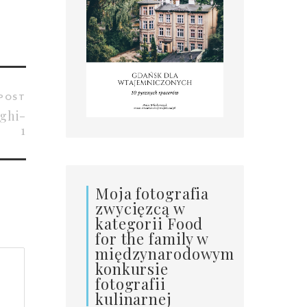
 POST
ghi-
1
Moja fotografia
zwycięzcą w
kategorii Food
for the family w
międzynarodowym
konkursie
fotografii
kulinarnej