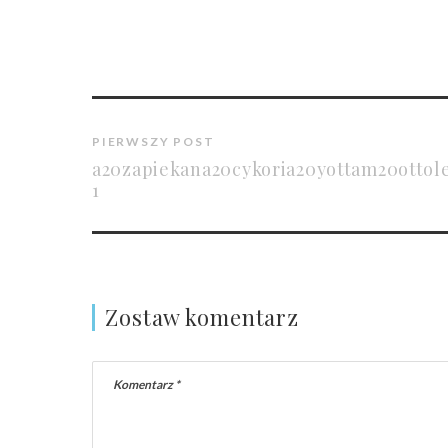
PIERWSZY POST
a20zapiekana20cykoria20yottam20ottol
1
Zostaw komentarz