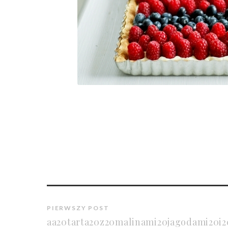
PIERWSZY POST
aa20tarta20z20malinami20jagodami20i