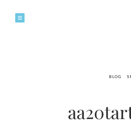
BLOG
S
aa20ta