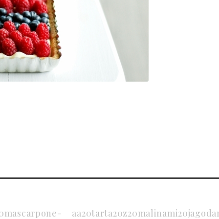
20mascarpone-
aa20tarta20z20malinami20jagod