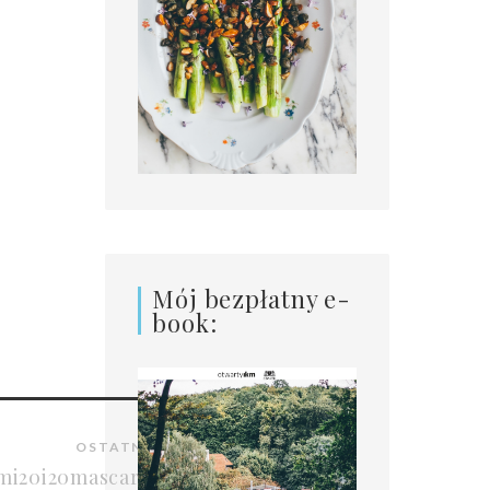
Mój bezpłatny e-
book:
OSTATNI POST
ami20i20mascarpone-