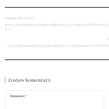
PIERWSZY POST
a12520brownies2520piernikowe2520Anna2520W25C525
2-1
a12520brownies2520piernikowe2520Anna2520W25C52
Zostaw komentarz