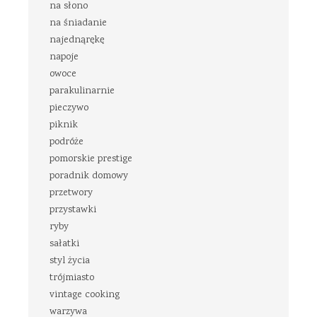
na słono
na śniadanie
najednąrękę
napoje
owoce
parakulinarnie
pieczywo
piknik
podróże
pomorskie prestige
poradnik domowy
przetwory
przystawki
ryby
sałatki
styl życia
trójmiasto
vintage cooking
warzywa