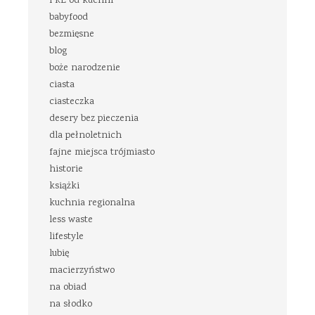
PRL od kuchni
babyfood
bezmięsne
blog
boże narodzenie
ciasta
ciasteczka
desery bez pieczenia
dla pełnoletnich
fajne miejsca trójmiasto
historie
książki
kuchnia regionalna
less waste
lifestyle
lubię
macierzyństwo
na obiad
na słodko