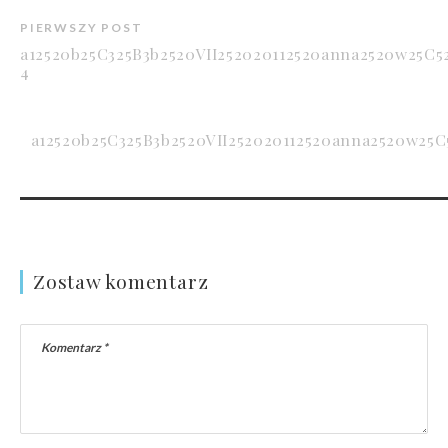
PIERWSZY POST
a12520b25C325B3b2520VII252020112520anna2520w25C5
4
a12520b25C325B3b2520VII252020112520anna2520w25C
Zostaw komentarz