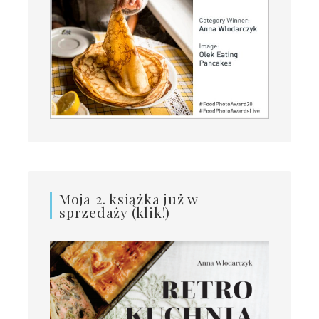
Moja 2. książka już w
sprzedaży (klik!)