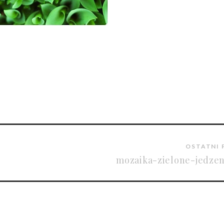
OSTATNI 
mozaika-zielone-jedzen