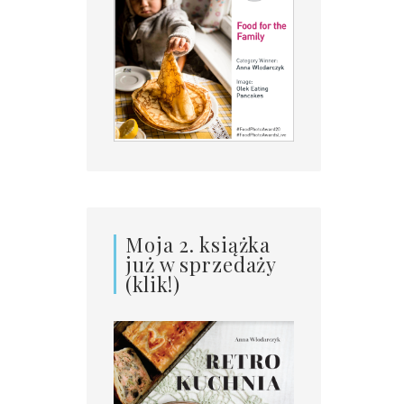
Moja 2. książka
już w sprzedaży
(klik!)