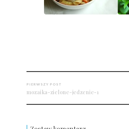
PIERWSZY POST
mozaika-zielone-jedzenie-1
Zostaw komentarz