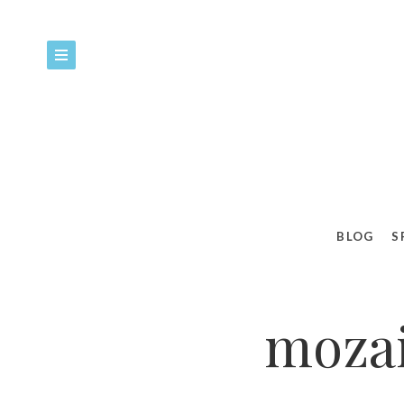
BLOG
S
mozai