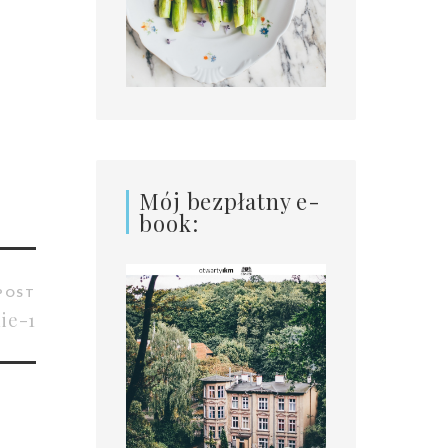
Mój bezpłatny e-
book:
POST
ie-1