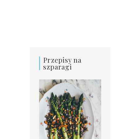
Przepisy na
szparagi