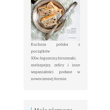
Kuchnia polska z
początków
XXw.:leguminy,forszmaki,
melszpejzy, zefiry i inne
wspaniałości podane w
nowoczesnej formie.
Moja pierwsza