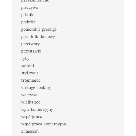
parakulinarnie
pieczywo
piknik
podróże
pomorskie prestige
poradnik domowy
przetwory
przystawki
ryby
sałatki
styl życia
trójmiasto
vintage cooking
warzywa
wielkanoc
wpis komercyjny
współpraca
współpraca komercyjna
z mięsem