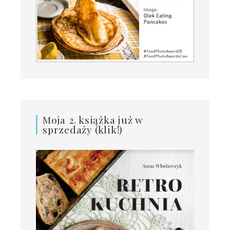
Moja 2. książka już w
sprzedaży (klik!)