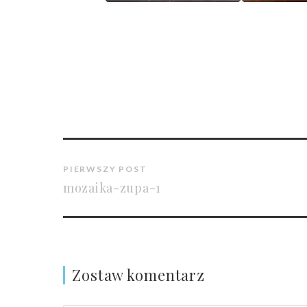
PIERWSZY POST
mozaika-zupa-1
Zostaw komentarz