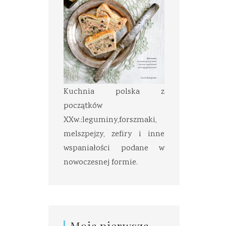
Kuchnia polska z
początków
XXw.:leguminy,forszmaki,
melszpejzy, zefiry i inne
wspaniałości podane w
nowoczesnej formie.
Moja pierwsza