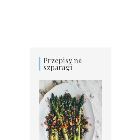
Przepisy na
szparagi