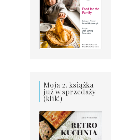
Moja 2. książka
już w sprzedaży
(klik!)