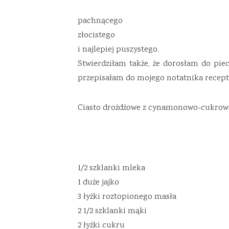
pachnącego
złocistego
i najlepiej puszystego.
Stwierdziłam także, że dorosłam do piec
przepisałam do mojego notatnika recep
Ciasto drożdżowe z cynamonowo-cukrow
1/2 szklanki mleka
1 duże jajko
3 łyżki roztopionego masła
2 1/2 szklanki mąki
2 łyżki cukru