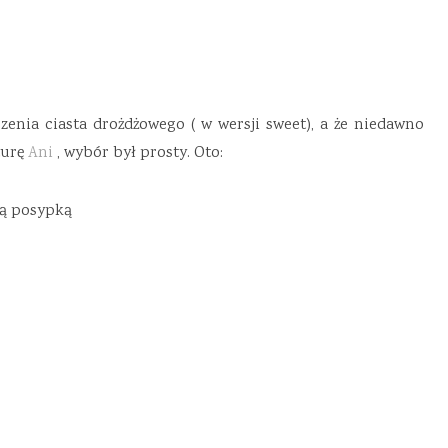
zenia ciasta drożdżowego ( w wersji sweet), a że niedawno
turę
Ani
, wybór był prosty. Oto:
ą posypką