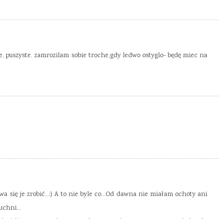
e, puszyste. zamrozilam sobie troche,gdy ledwo ostyglo- będę miec na
wa się je zrobić…:) A to nie byle co…Od dawna nie miałam ochoty ani
kuchni…