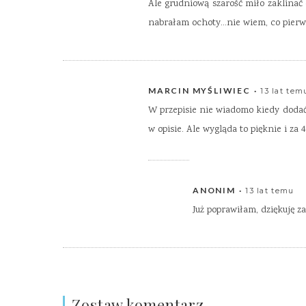
Ale grudniową szarość miło zaklin
nabrałam ochoty…nie wiem, co pierw
MARCIN MYŚLIWIEC
13 lat tem
W przepisie nie wiadomo kiedy dodać 
w opisie. Ale wygląda to pięknie i za
ANONIM
13 lat temu
Już poprawiłam, dziękuję z
Zostaw komentarz