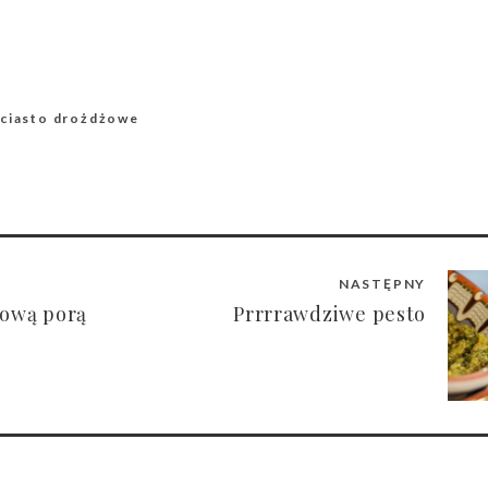
ciasto drożdżowe
NASTĘPNY
rową porą
Prrrrawdziwe pesto