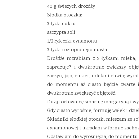
40 g świeżych drożdży
Słodka otoczka:
3 łyżki cukru
szczypta soli
1/2 łyżeczki cynamonu
3 łyżki roztopionego masła
Drożdże rozrabiam z 2 łyżkami mleka, 
zapracuje? i dwukrotnie zwiększy obję
zaczyn, jajo, cukier, mleko i chwilę wy
do momentu aż ciasto będzie zwarte i
dwukrotnie zwiększyć objętość.
Dużą tortownicę smaruję margaryną i wy
Gdy ciasto wyrośnie, formuję wałek i dzi
Składniki słodkiej otoczki mieszam ze s
cynamonowej i układam w formie zachowu
Odstawiam do wyrośnięcia, do momentu a