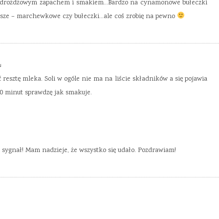
ać drożdżowym zapachem i smakiem…Bardzo na cynamonowe bułeczki
sze – marchewkowe czy bułeczki…ale coś zrobię na pewno
u
resztę mleka. Soli w ogóle nie ma na liście składników a się pojawia
 40 minut sprawdzę jak smakuje.
a sygnał! Mam nadzieje, że wszystko się udało. Pozdrawiam!