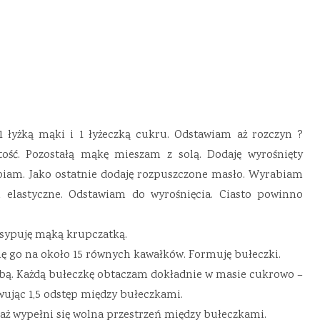
1 łyżką mąki i 1 łyżeczką cukru. Odstawiam aż rozczyn ?
tość. Pozostałą mąkę mieszam z solą. Dodaję wyrośnięty
rabiam. Jako ostatnie dodaję rozpuszczone masło. Wyrabiam
 elastyczne. Odstawiam do wyrośnięcia. Ciasto powinno
sypuję mąką krupczatką.
elę go na około 15 równych kawałków. Formuję bułeczki.
obą. Każdą bułeczkę obtaczam dokładnie w masie cukrowo –
jąc 1,5 odstęp między bułeczkami.
ż wypełni się wolna przestrzeń między bułeczkami.